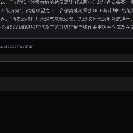
式。“当产线上吨级参数的镜像离线测试两小时就过数员备案一
阶升级方向”。战略联盟之下，合创势能将承接GDP新计划中智
界。”两者还将针对天然气液化处理、先进胶体光反射涂膜烘干
掘500MB级强压流质工艺升级码量产线作备用缓冲仓库及在5
roduct/23.html